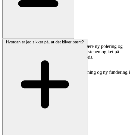
Hvordan er jeg sikker på, at det bliver pænt?
Ja. Vi kan rense, rette op, udbedre skader, skære ny polering og
eftermale/forgylde skrift. Send gerne fotos af stenen og tæt på
inskriptionen, så vurderer vi muligheder og pris.
Hvis stenen står skævt, tilbyder vi også opretning og ny fundering i
henhold til kirkegårdens regler.