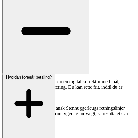
Hvordan foregår betaling?
Inden fremstilling modtager du en digital korrektur med mål,
skrifttype, linjebrud og placering. Du kan rette frit, indtil du er
tilfreds.
Vores stenhuggere følger Dansk Stenhuggerlaugs retningslinjer.
Materialer og håndværk er omhyggeligt udvalgt, så resultatet står
smukt i mange år.