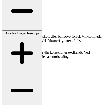
Hvordan foregår levering?
Du kan betale med betalingskort eller bankoverførsel. Virksomheder
og menighedsråd kan få EAN-fakturering efter aftale.
Vi trækker først beløbet, når din korrektur er godkendt. Ved
specialopgaver kan der aftales acontobetaling.