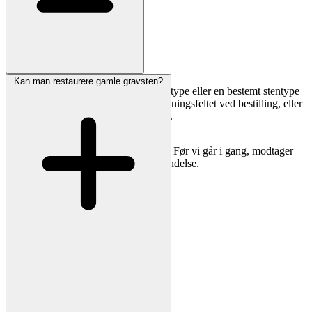
Kan man restaurere gamle gravsten?
Særlige symboler, billeder, egen skrifttype eller en bestemt stentype
er muligt. Skriv dine ønsker i bemærkningsfeltet ved bestilling, eller
send os en mail med referencebilleder.
Vi vender tilbage med pris og forslag. Før vi går i gang, modtager
du altid en tydelig korrektur til godkendelse.