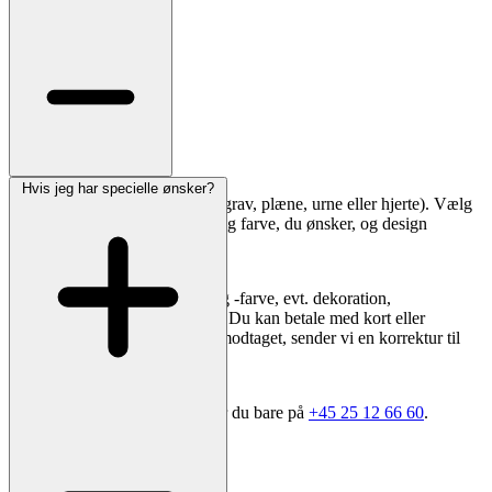
Hvis jeg har specielle ønsker?
Vælg først gravstedstype (kistegrav, plæne, urne eller hjerte). Vælg
derefter en sten i den størrelse og farve, du ønsker, og design
inskriptionen direkte på siden.
I kassen vælger du skrifttype og -farve, evt. dekoration,
leveringsadresse og opsætning. Du kan betale med kort eller
bankoverførsel. Når ordren er modtaget, sender vi en korrektur til
godkendelse.
Har du brug for sparring, ringer du bare på
+45 25 12 66 60
.