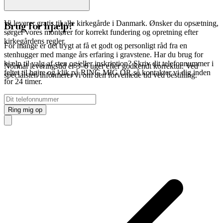
Vi leverer gratis til alle kirkegårde i Danmark. Ønsker du opsætning,
Brug for hjælp?
sørger vores montører for korrekt fundering og opretning efter
kirkegårdens regler.
For mange er det trygt at få et godt og personligt råd fra en
stenhugger med mange års erfaring i gravstene. Har du brug for
hjælp til valg af sten og/eller inskription? Skriv dit telefonnummer i
Normal leveringstid er 3–6 uger efter godkendt korrektur. Ved
feltet til højre og klik på RING MIG OP, så kontakter vi dig inden
specialsten informerer vi om den forventede tid ved bestilling.
for 24 timer.